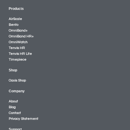
Products
AirScale
Bento
OmniBand+
OmniBand HR+
OmniWatch
Tenvis HR
Tenvis HR Lite
Timepiece
Shop
Oaxis Shop
Company
About
Blog
Contact
Privacy Statement
Support